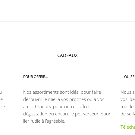
CADEAUX
POUR OFFRIR…
… OU SE 
u
Nos assortiments sont idéal pour faire
Nous s
re
découvrir le miel à vos proches ou à vos
vos idé
ire
amis. Craquez pour notre coffret
tout le
dégustation ou encore le pot verseur, pour
de se fa
lier l’utile à l’agréable.
Téléch