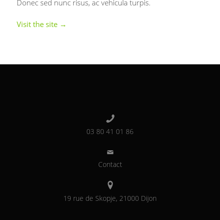
Donec sed nunc risus, ac vehicula turpis.
Visit the site →
03 80 41 01 86
Contact
19 rue de Skopje, 21000 Dijon