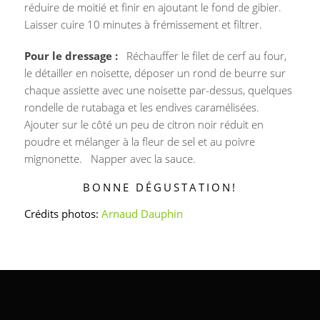
réduire de moitié et finir en ajoutant le fond de gibier.
Laisser cuire 10 minutes à frémissement et filtrer.
Pour le dressage :
Réchauffer le filet de cerf au four,
le détailler en noisette, déposer un rond de beurre sur
chaque assiette avec une noisette par-dessus, quelques
rondelle de rutabaga et les endives caramélisées.
Ajouter sur le côté un peu de citron noir réduit en
poudre et mélanger à la fleur de sel et au poivre
mignonette. Napper avec la sauce.
BONNE DÉGUSTATION!
Crédits photos:
Arnaud Dauphin