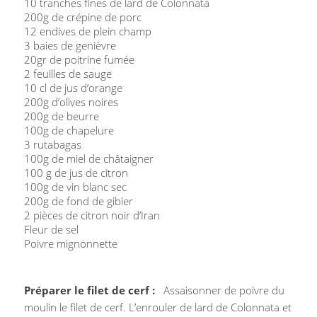
10 tranches fines de lard de Colonnata
200g de crépine de porc
12 endives de plein champ
3 baies de genièvre
20gr de poitrine fumée
2 feuilles de sauge
10 cl de jus d’orange
200g d’olives noires
200g de beurre
100g de chapelure
3 rutabagas
100g de miel de châtaigner
100 g de jus de citron
100g de vin blanc sec
200g de fond de gibier
2 pièces de citron noir d’Iran
Fleur de sel
Poivre mignonnette
Préparer le filet de cerf :
Assaisonner de poivre du
moulin le filet de cerf. L’enrouler de lard de Colonnata et