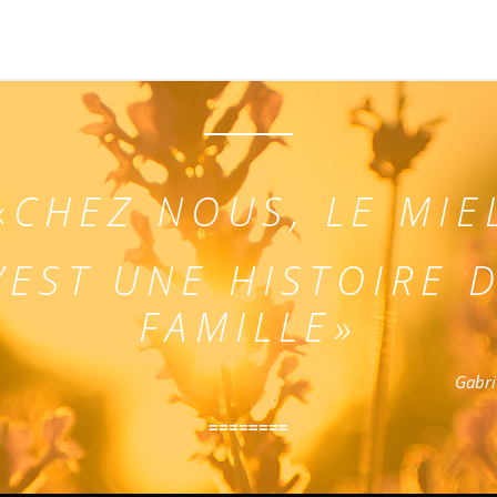
«
CHEZ NOUS, LE MIE
’EST UNE HISTOIRE 
FAMILLE»
Gabri
========