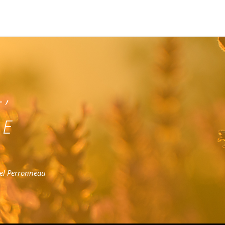
L,
DE
el Perronneau